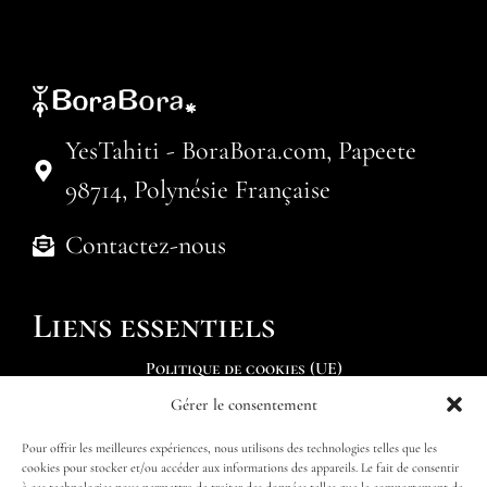
YesTahiti - BoraBora.com, Papeete
98714, Polynésie Française
Contactez-nous
Liens essentiels
Politique de cookies (UE)
Gérer le consentement
Soumettre une demande
Pour offrir les meilleures expériences, nous utilisons des technologies telles que les
Trouver mon itinéraire
cookies pour stocker et/ou accéder aux informations des appareils. Le fait de consentir