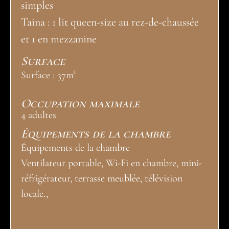
simples
Taina : 1 lit queen-size au rez-de-chaussée
et 1 en mezzanine
Surface
Surface : 37m²
Occupation maximale
4 adultes
Équipements de la chambre
Équipements de la chambre
Ventilateur portable, Wi-Fi en chambre, mini-
réfrigérateur, terrasse meublée, télévision
locale.,